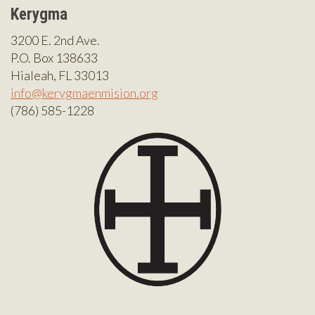
Kerygma
3200 E. 2nd Ave.
P.O. Box 138633
Hialeah, FL 33013
info@kerygmaenmision.org
(786) 585-1228