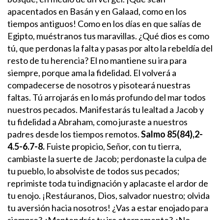
apacentados en Basán y en Galaad, como en los
tiempos antiguos!
Como en los días en que salías de
Egipto, muéstranos tus maravillas.
¿Qué dios es como
tú, que perdonas la falta y pasas por alto la rebeldía del
resto de tu herencia? El no mantiene su ira para
siempre, porque ama la fidelidad.
El volverá a
compadecerse de nosotros y pisoteará nuestras
faltas. Tú arrojarás en lo más profundo del mar todos
nuestros pecados.
Manifestarás tu lealtad a Jacob y
tu fidelidad a Abraham, como juraste a nuestros
padres desde los tiempos remotos.
Salmo 85(84),2-
4.5-6.7-8.
Fuiste propicio, Señor, con tu tierra,
cambiaste la suerte de Jacob;
perdonaste la culpa de
tu pueblo,
lo absolviste de todos sus pecados;
reprimiste toda tu indignación
y aplacaste el ardor de
tu enojo.
¡Restáuranos, Dios, salvador nuestro;
olvida
tu aversión hacia nosotros!
¿Vas a estar enojado para
siempre?
¿Mantendrás tu ira eternamente?
¿No