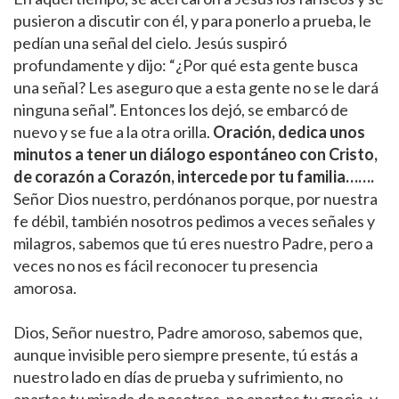
pusieron a discutir con él, y para ponerlo a prueba, le
pedían una señal del cielo. Jesús suspiró
profundamente y dijo: “¿Por qué esta gente busca
una señal? Les aseguro que a esta gente no se le dará
ninguna señal”. Entonces los dejó, se embarcó de
nuevo y se fue a la otra orilla.
Oración, dedica unos
minutos a tener un diálogo espontáneo con Cristo,
de corazón a Corazón, intercede por tu familia…….
Señor Dios nuestro, perdónanos porque, por nuestra
fe débil, también nosotros pedimos a veces señales y
milagros, sabemos que tú eres nuestro Padre, pero a
veces no nos es fácil reconocer tu presencia
amorosa.
O
Dios, Señor nuestro, Padre amoroso, sabemos que,
aunque invisible pero siempre presente, tú estás a
nuestro lado en días de prueba y sufrimiento, no
apartes tu mirada de nosotros, no apartes tu gracia, y