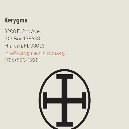
Kerygma
3200 E. 2nd Ave.
P.O. Box 138633
Hialeah, FL 33013
info@kerygmaenmision.org
(786) 585-1228