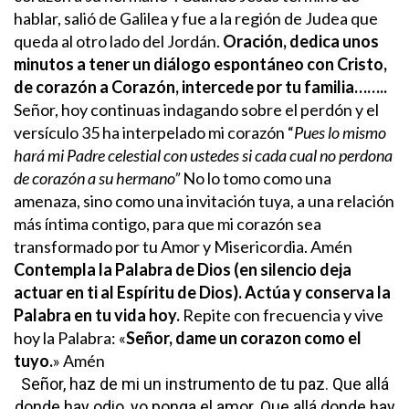
hablar, salió de Galilea y fue a la región de Judea que
queda al otro lado del Jordán.
Oración, dedica unos
minutos a tener un diálogo espontáneo con Cristo,
de corazón a Corazón, intercede por tu familia……..
Señor, hoy continuas indagando sobre el perdón y el
versículo 35 ha interpelado mi corazón “
Pues lo mismo
hará mi Padre celestial con ustedes si cada cual no perdona
de corazón a su hermano”
No lo tomo como una
amenaza, sino como una invitación tuya, a una relación
más íntima contigo, para que mi corazón sea
transformado por tu Amor y Misericordia. Amén
Contempla la Palabra de Dios (en silencio deja
actuar en ti al Espíritu de Dios). Actúa y conserva la
Palabra en tu vida hoy.
Repite con frecuencia y vive
hoy la Palabra: «
Señor, dame un corazon como el
tuyo.
» Amén
Señor, haz de mi un instrumento de tu paz.
Que allá
donde hay odio, yo ponga el amor.
Que allá donde hay