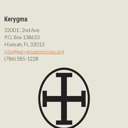
Kerygma
3200 E. 2nd Ave.
P.O. Box 138633
Hialeah, FL 33013
info@kerygmaenmision.org
(786) 585-1228