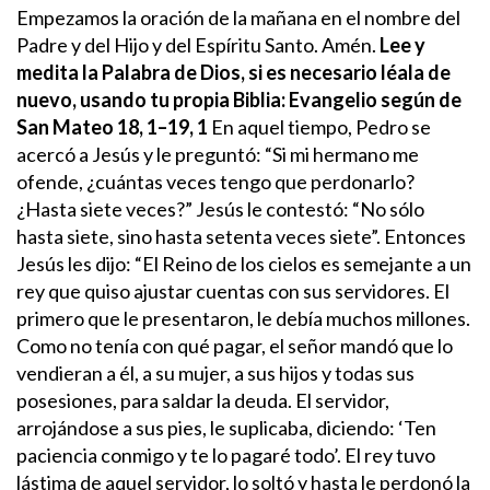
Empezamos la oración de la mañana en el nombre del
Padre y del Hijo y del Espíritu Santo. Amén.
Lee y
medita la Palabra de Dios, si es necesario léala de
nuevo, usando tu propia Biblia:
Evangelio según de
San Mateo 18, 1–19, 1
En aquel tiempo, Pedro se
acercó a Jesús y le preguntó: “Si mi hermano me
ofende, ¿cuántas veces tengo que perdonarlo?
¿Hasta siete veces?” Jesús le contestó: “No sólo
hasta siete, sino hasta setenta veces siete”.
Entonces
Jesús les dijo: “El Reino de los cielos es semejante a un
rey que quiso ajustar cuentas con sus servidores. El
primero que le presentaron, le debía muchos millones.
Como no tenía con qué pagar, el señor mandó que lo
vendieran a él, a su mujer, a sus hijos y todas sus
posesiones, para saldar la deuda. El servidor,
arrojándose a sus pies, le suplicaba, diciendo: ‘Ten
paciencia conmigo y te lo pagaré todo’. El rey tuvo
lástima de aquel servidor, lo soltó y hasta le perdonó la