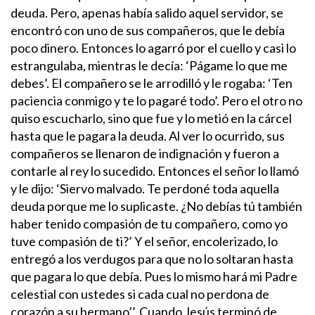
deuda.
Pero, apenas había salido aquel servidor, se
encontró con uno de sus compañeros, que le debía
poco dinero. Entonces lo agarró por el cuello y casi lo
estrangulaba, mientras le decía: ‘Págame lo que me
debes’. El compañero se le arrodilló y le rogaba: ‘Ten
paciencia conmigo y te lo pagaré todo’. Pero el otro no
quiso escucharlo, sino que fue y lo metió en la cárcel
hasta que le pagara la deuda.
Al ver lo ocurrido, sus
compañeros se llenaron de indignación y fueron a
contarle al rey lo sucedido. Entonces el señor lo llamó
y le dijo: ‘Siervo malvado. Te perdoné toda aquella
deuda porque me lo suplicaste. ¿No debías tú también
haber tenido compasión de tu compañero, como yo
tuve compasión de ti?’ Y el señor, encolerizado, lo
entregó a los verdugos para que no lo soltaran hasta
que pagara lo que debía.
Pues lo mismo hará mi Padre
celestial con ustedes si cada cual no perdona de
corazón a su hermano’’.
Cuando Jesús terminó de