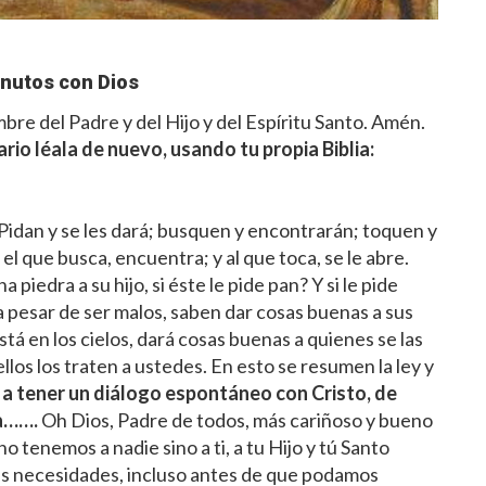
nutos con Dios
re del Padre y del Hijo y del Espíritu Santo. Amén.
ario léala de nuevo, usando tu propia Biblia:
 “Pidan y se les dará; busquen y encontrarán; toquen y
 el que busca, encuentra; y al que toca, se le abre.
iedra a su hijo, si éste le pide pan? Y si le pide
a pesar de ser malos, saben dar cosas buenas a sus
tá en los cielos, dará cosas buenas a quienes se las
los los traten a ustedes. En esto se resumen la ley y
 a tener un diálogo espontáneo con Cristo, de
ia…….
Oh Dios, Padre de todos, más cariñoso y bueno
 tenemos a nadie sino a ti, a tu Hijo y tú Santo
ras necesidades, incluso antes de que podamos