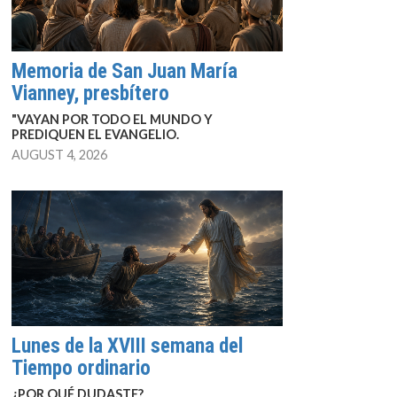
Memoria de San Juan María
Vianney, presbítero
"VAYAN POR TODO EL MUNDO Y
PREDIQUEN EL EVANGELIO.
AUGUST 4, 2026
Lunes de la XVIII semana del
Tiempo ordinario
¿POR QUÉ DUDASTE?