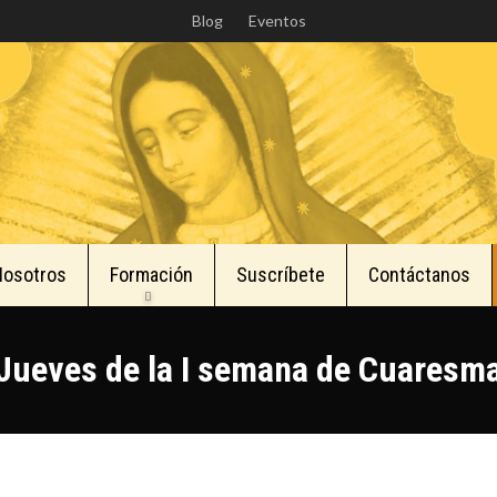
Skip
Blog
Eventos
to
main
content
Nosotros
Formación
Suscríbete
Contáctanos
Jueves de la I semana de Cuaresm