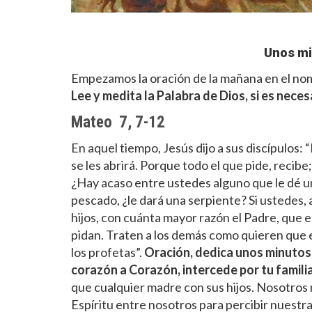
Unos mi
Empezamos la oración de la mañana en el nomb
Lee y medita la Palabra de Dios, si es neces
Mateo 7, 7-12
En aquel tiempo, Jesús dijo a sus discípulos:
se les abrirá. Porque todo el que pide, recibe;
¿Hay acaso entre ustedes alguno que le dé una p
pescado, ¿le dará una serpiente? Si ustedes, 
hijos, con cuánta mayor razón el Padre, que es
pidan. Traten a los demás como quieren que el
los profetas”.
Oración, dedica unos minutos
corazón a Corazón, intercede por tu famil
que cualquier madre con sus hijos. Nosotros no
Espíritu entre nosotros para percibir nuest