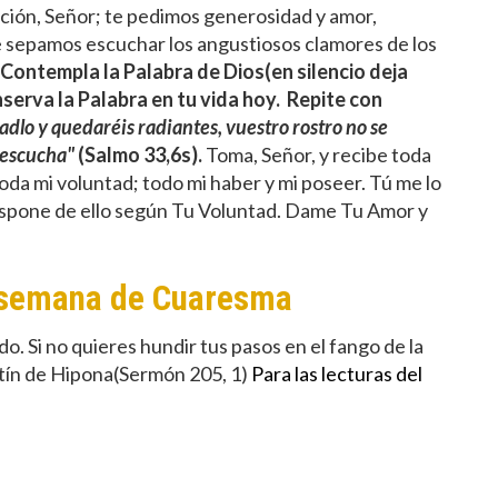
ción, Señor; te pedimos generosidad y amor,
ue sepamos escuchar los angustiosos clamores de los
Contempla la Palabra de Dios(en silencio deja
onserva la Palabra en tu vida hoy.
Repite con
dlo y quedaréis radiantes, vuestro rostro no se
e escucha"
(Salmo 33,6s).
Toma, Señor, y recibe toda
oda mi voluntad; todo mi haber y mi poseer. Tú me lo
: dispone de ello según Tu Voluntad. Dame Tu Amor y
ª semana de Cuaresma
do. Si no quieres hundir tus pasos en el fango de la
stín de Hipona(Sermón 205, 1)
Para las lecturas del