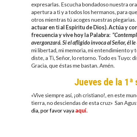
expresarlas. Escucha bondadoso nuestra ora
apertura a ti y a todos los hermanos, para q
otros mientras tú acoges nuestras plegarias.
actuar en ti al Espíritu de Dios). Actúa y c
frecuencia y vive hoy la Palabra:
"Contempla
avergonzará. Si el afligido invoca al Señor, él l
mi libertad, mi memoria, mi entendimiento y t
diste, a Ti, Señor, lo retorno. Todo es Tuyo
Gracia, que éstas me bastan. Amén.
Jueves de la 1
«Vive siempre así, ¡oh cristiano!, en este mun
tierra, no desciendas de esta cruz» San Agu
dia, por favor vaya
aquí.