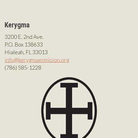
Kerygma
3200 E. 2nd Ave.
P.O. Box 138633
Hialeah, FL 33013
info@kerygmaenmision.org
(786) 585-1228