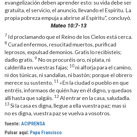
evangelización deben aprender esto: su vida debe ser
gratuita, el servicio, el anuncio, llevando el Espíritu. La
propia pobreza empuja a abrirse al Espíritu”, concluyó.
Mateo 10:7-13
7
Id proclamando que el Reino de los Cielos está cerca.
8
Curad enfermos, resucitad muertos, purificad
leprosos, expulsad demonios. Gratis lo recibisteis;
9
dadlo gratis.
No os procuréis oro, ni plata, ni
10
calderilla en vuestras fajas;
ni alforja para el camino,
ni dos túnicas, ni sandalias, ni bastón; porque el obrero
11
merece su sustento.
«En la ciudad o pueblo en que
entréis, informaos de quién hay en él digno, y quedaos
12
allí hasta que salgáis.
Al entrar en la casa, saludadla.
13
Si la casa es digna, llegue a ella vuestra paz; mas si
no es digna, vuestra paz se vuelva a vosotros.
fuente:
ACIPRENSA
Pulsar aquí:
Papa Francisco