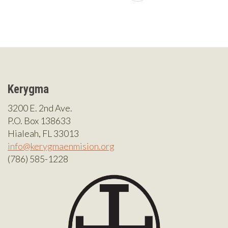
Kerygma
3200 E. 2nd Ave.
P.O. Box 138633
Hialeah, FL 33013
info@kerygmaenmision.org
(786) 585-1228