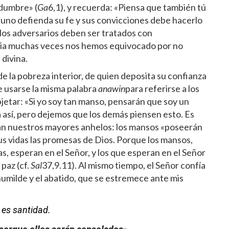
edumbre» (
Ga
6,1), y recuerda: «Piensa que también tú
 uno defienda su fe y sus convicciones debe hacerlo
 los adversarios deben ser tratados con
esia muchas veces nos hemos equivocado por no
 divina.
 la pobreza interior, de quien deposita su confianza
le usarse la misma palabra
anawin
para referirse a los
bjetar: «Si yo soy tan manso, pensarán que soy un
ea así, pero dejemos que los demás piensen esto. Es
rán nuestros mayores anhelos: los mansos «poseerán
 sus vidas las promesas de Dios. Porque los mansos,
as, esperan en el Señor, y los que esperan en el Señor
paz (cf.
Sal
37,9.11). Al mismo tiempo, el Señor confía
 humilde y el abatido, que se estremece ante mis
es santidad.