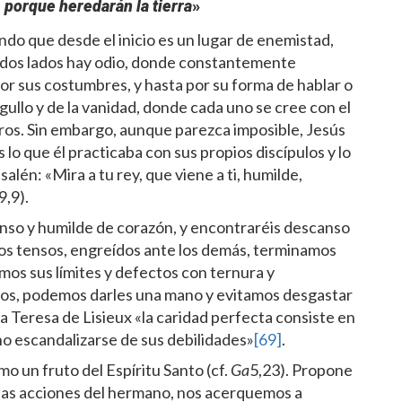
 porque heredarán la tierra
»
ndo que desde el inicio es un lugar de enemistad,
odos lados hay odio, donde constantemente
por sus costumbres, y hasta por su forma de hablar o
orgullo y de la vanidad, donde cada uno se cree con el
tros. Sin embargo, aunque parezca imposible, Jesús
lo que él practicaba con sus propios discípulos y lo
lén: «Mira a tu rey, que viene a ti, humilde,
9,9).
anso y humilde de corazón, y encontraréis descanso
imos tensos, engreídos ante los demás, terminamos
os sus límites y defectos con ternura y
los, podemos darles una mano y evitamos desgastar
a Teresa de Lisieux «la caridad perfecta consiste en
no escandalizarse de sus debilidades»
[69]
.
 un fruto del Espíritu Santo (cf.
Ga
5,23). Propone
alas acciones del hermano, nos acerquemos a