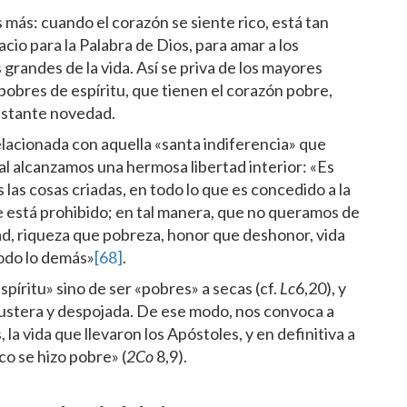
 más: cuando el corazón se siente rico, está tan
cio para la Palabra de Dios, para amar a los
grandes de la vida. Así se priva de los mayores
s pobres de espíritu, que tienen el corazón pobre,
nstante novedad.
elacionada con aquella «santa indiferencia» que
ual alcanzamos una hermosa libertad interior: «Es
las cosas criadas, en todo lo que es concedido a la
 le está prohibido; en tal manera, que no queramos de
d, riqueza que pobreza, honor que deshonor, vida
todo lo demás»
[68]
.
píritu» sino de ser «pobres» a secas (cf.
Lc
6,20), y
 austera y despojada. De ese modo, nos convoca a
 la vida que llevaron los Apóstoles, y en definitiva a
co se hizo pobre» (
2
Co
8,9).