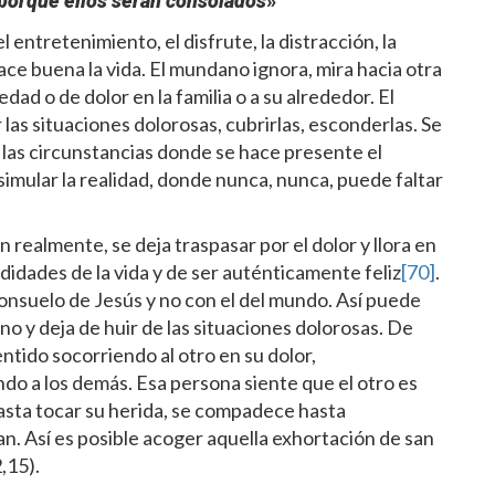
, porque ellos serán consolados
»
 entretenimiento, el disfrute, la distracción, la
hace buena la vida. El mundano ignora, mira hacia otra
d o de dolor en la familia o a su alrededor. El
 las situaciones dolorosas, cubrirlas, esconderlas. Se
las circunstancias donde se hace presente el
simular la realidad, donde nunca, nunca, puede faltar
 realmente, se deja traspasar por el dolor y llora en
didades de la vida y de ser auténticamente feliz
[70]
.
onsuelo de Jesús y no con el del mundo. Así puede
no y deja de huir de las situaciones dolorosas. De
ntido socorriendo al otro en su dolor,
ndo a los demás. Esa persona siente que el otro es
asta tocar su herida, se compadece hasta
an. Así es posible acoger aquella exhortación de san
,15).