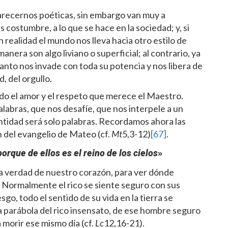
arecernos poéticas, sin embargo van muy a
 costumbre, a lo que se hace en la sociedad; y, si
 realidad el mundo nos lleva hacia otro estilo de
nera son algo liviano o superficial; al contrario, ya
 Santo nos invade con toda su potencia y nos libera de
, del orgullo.
do el amor y el respeto que merece el Maestro.
abras, que nos desafíe, que nos interpele a un
antidad será solo palabras. Recordamos ahora las
n del evangelio de Mateo (cf.
Mt
5,3-12)
[67]
.
porque de ellos es el reino de los cielos
»
 la verdad de nuestro corazón, para ver dónde
. Normalmente el rico se siente seguro con sus
go, todo el sentido de su vida en la tierra se
a parábola del rico insensato, de ese hombre seguro
morir ese mismo día (cf.
Lc
12,16-21).