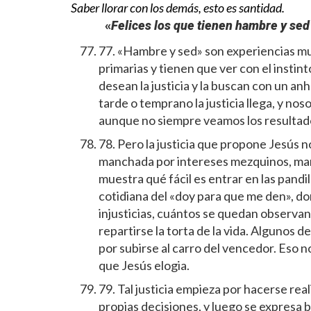
Saber llorar con los demás, esto es santidad.
«
Felices los que tienen hambre y sed
77. «Hambre y sed» son experiencias m
primarias y tienen que ver con el instin
desean la justicia y la buscan con un an
tarde o temprano la justicia llega, y no
aunque no siempre veamos los resultad
78. Pero la justicia que propone Jesús 
manchada por intereses mezquinos, mani
muestra qué fácil es entrar en las pandil
cotidiana del «doy para que me den», do
injusticias, cuántos se quedan observa
repartirse la torta de la vida. Algunos d
por subirse al carro del vencedor. Eso n
que Jesús elogia.
79. Tal justicia empieza por hacerse real
propias decisiones, y luego se expresa bu