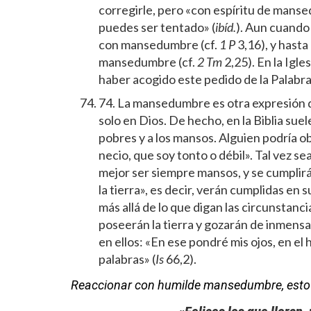
corregirle, pero «con espíritu de mans
puedes ser tentado» (
ibíd.
). Aun cuando
con mansedumbre (cf.
1
P
3,16), y hasta
mansedumbre (cf.
2
Tm
2,25). En la Igl
haber acogido este pedido de la Palabra
74. La mansedumbre es otra expresión de
solo en Dios. De hecho, en la Biblia sue
pobres y a los mansos. Alguien podría o
necio, que soy tonto o débil». Tal vez s
mejor ser siempre mansos, y se cumpli
la tierra», es decir, verán cumplidas en
más allá de lo que digan las circunstanci
poseerán la tierra y gozarán de inmensa 
en ellos: «En ese pondré mis ojos, en el
palabras» (
Is
66,2).
Reaccionar con humilde mansedumbre, esto 