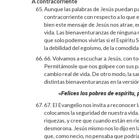
A contracorriente
Aunque las palabras de Jesús puedan p
contracorriente con respecto a lo que es
bien este mensaje de Jesús nos atrae, en
vida. Las bienaventuranzas de ninguna ma
que solo podemos vivirlas si el Espíritu
la debilidad del egoísmo, de la comodidad
66. Volvamos a escuchar a Jesús, con to
Permitámosle que nos golpee con sus pal
cambio real de vida. De otro modo, la s
distintas bienaventuranzas en la versió
«
Felices los pobres de espíritu, 
67. El Evangelio nos invita a reconocer
colocamos la seguridad de nuestra vida
riquezas, y cree que cuando están en ries
desmorona. Jesús mismo nos lo dijo en l
que, como necio, no pensaba que podría 