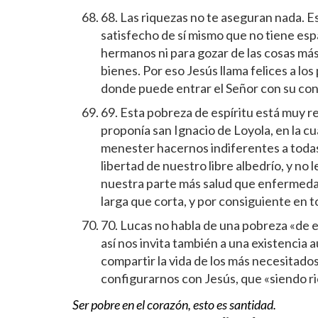
68. Las riquezas no te aseguran nada. Es
satisfecho de sí mismo que no tiene espa
hermanos ni para gozar de las cosas más 
bienes. Por eso Jesús llama felices a lo
donde puede entrar el Señor con su co
69. Esta pobreza de espíritu está muy r
proponía san Ignacio de Loyola, en la c
menester hacernos indiferentes a todas 
libertad de nuestro libre albedrío, y no
nuestra parte más salud que enfermeda
larga que corta, y por consiguiente en 
70. Lucas no habla de una pobreza «de es
así nos invita también a una existencia
compartir la vida de los más necesitados,
configurarnos con Jesús, que «siendo ri
Ser pobre en el corazón, esto es santidad.