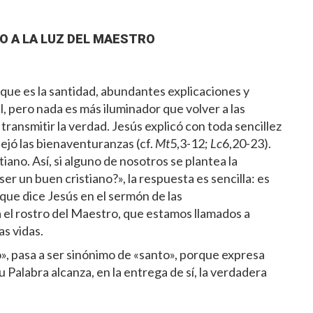
O A LA LUZ DEL MAESTRO
que es la santidad, abundantes explicaciones y
il, pero nada es más iluminador que volver a las
ransmitir la verdad. Jesús explicó con toda sencillez
dejó las bienaventuranzas (cf.
Mt
5,3-12;
Lc
6,20-23).
iano. Así, si alguno de nosotros se plantea la
er un buen cristiano?», la respuesta es sencilla: es
 que dice Jesús en el sermón de las
ja el rostro del Maestro, que estamos llamados a
as vidas.
o», pasa a ser sinónimo de «santo», porque expresa
su Palabra alcanza, en la entrega de sí, la verdadera