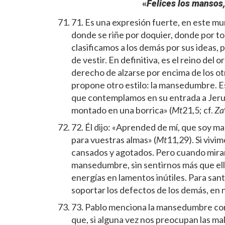
«
Felices los mansos,
71. Es una expresión fuerte, en este mu
donde se riñe por doquier, donde por t
clasificamos a los demás por sus ideas, 
de vestir. En definitiva, es el reino del 
derecho de alzarse por encima de los o
propone otro estilo: la mansedumbre. Es 
que contemplamos en su entrada a Jerusa
montado en una borrica» (
Mt
21,5; cf.
Za
72. Él dijo: «Aprended de mí, que soy m
para vuestras almas» (
Mt
11,29). Si viv
cansados y agotados. Pero cuando miram
mansedumbre, sin sentirnos más que el
energías en lamentos inútiles. Para sant
soportar los defectos de los demás, en 
73. Pablo menciona la mansedumbre como
que, si alguna vez nos preocupan las m