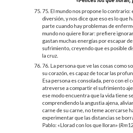
«
Felices los que lloran
75. El mundo nos propone lo contrario: el
diversión, y nos dice que eso es lo que 
parte cuando hay problemas de enfermeda
mundo no quiere llorar: prefiere ignorar
gastan muchas energías por escapar de 
sufrimiento, creyendo que es posible di
la cruz.
76. La persona que ve las cosas como son
su corazón, es capaz de tocar las profun
Esa persona es consolada, pero con el c
atreverse a compartir el sufrimiento aje
ese modo encuentra que la vida tiene se
comprendiendo la angustia ajena, alivia
carne de su carne, no teme acercarse h
experimentar que las distancias se borr
Pablo: «Llorad con los que lloran» (
Rm
12