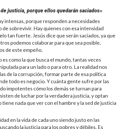
 de justicia, porque ellos quedarán saciados
»
uy intensas, porque responden a necesidades
to de sobrevivir. Hay quienes con esa intensidad
helo tan fuerte. Jesús dice que serán saciados, ya que
sotros podemos colaborar para que sea posible,
os de este empeño.
no es como la que busca el mundo, tantas veces
pulada para un lado o para otro. La realidad nos
las de la corrupción, formar parte de esa política
nde todo es negocio. Y cuánta gente sufre por las
ndo impotentes cómo los demás se turnan para
esisten de luchar por la verdadera justicia, y optan
o tiene nada que ver con el hambre y la sed de justicia
idad en la vida de cada uno siendo justo en las
scando la justicia para los pobres y débiles. Es