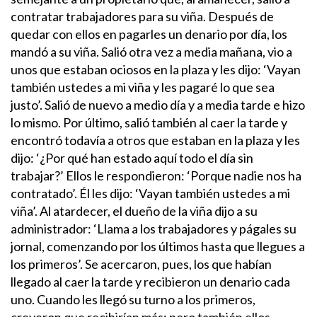
contratar trabajadores para su viña. Después de
quedar con ellos en pagarles un denario por día, los
mandó a su viña. Salió otra vez a media mañana, vio a
unos que estaban ociosos en la plaza y les dijo: ‘Vayan
también ustedes a mi viña y les pagaré lo que sea
justo’. Salió de nuevo a medio día y a media tarde e hizo
lo mismo.
Por último, salió también al caer la tarde y
encontró todavía a otros que estaban en la plaza y les
dijo: ‘¿Por qué han estado aquí todo el día sin
trabajar?’ Ellos le respondieron: ‘Porque nadie nos ha
contratado’. Él les dijo: ‘Vayan también ustedes a mi
viña’.
Al atardecer, el dueño de la viña dijo a su
administrador: ‘Llama a los trabajadores y págales su
jornal, comenzando por los últimos hasta que llegues a
los primeros’. Se acercaron, pues, los que habían
llegado al caer la tarde y recibieron un denario cada
uno.
Cuando les llegó su turno a los primeros,
creyeron que recibirían más; pero también ellos