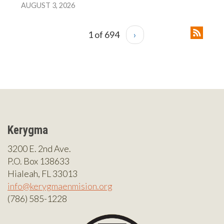
AUGUST 3, 2026
1 of 694
›
Kerygma
3200 E. 2nd Ave.
P.O. Box 138633
Hialeah, FL 33013
info@kerygmaenmision.org
(786) 585-1228