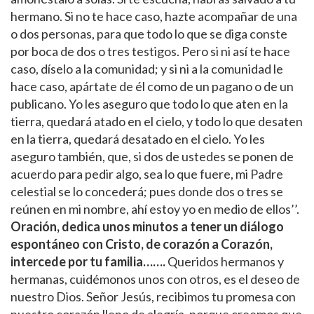
hermano. Si no te hace caso, hazte acompañar de una
o dos personas, para que todo lo que se diga conste
por boca de dos o tres testigos. Pero si ni así te hace
caso, díselo a la comunidad; y si ni a la comunidad le
hace caso, apártate de él como de un pagano o de un
publicano. Yo les aseguro que todo lo que aten en la
tierra, quedará atado en el cielo, y todo lo que desaten
en la tierra, quedará desatado en el cielo. Yo les
aseguro también, que, si dos de ustedes se ponen de
acuerdo para pedir algo, sea lo que fuere, mi Padre
celestial se lo concederá; pues donde dos o tres se
reúnen en mi nombre, ahí estoy yo en medio de ellos’’.
Oración, dedica unos minutos a tener un diálogo
espontáneo con Cristo, de corazón a Corazón,
intercede por tu familia…….
Queridos hermanos y
hermanas, cuidémonos unos con otros, es el deseo de
nuestro Dios. Señor Jesús, recibimos tu promesa con
nuestro corazón lleno de alegría, porque creemos que