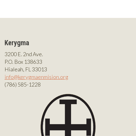
Kerygma
3200 E. 2nd Ave.
P.O. Box 138633
Hialeah, FL 33013
info@kerygmaenmision.org
(786) 585-1228