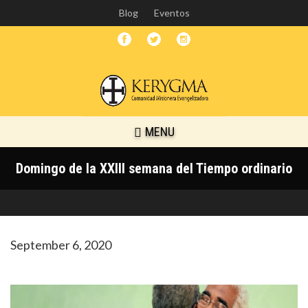
Skip
Blog
Eventos
to
main
content
MENU
Domingo de la XXIII semana del Tiempo ordinario
September 6, 2020