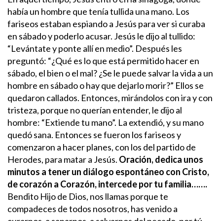
había un hombre que tenía tullida una mano. Los
fariseos estaban espiando a Jesús para ver si curaba
en sábado y poderlo acusar. Jesús le dijo al tullido:
“Levántate y ponte allí en medio”.
Después les
preguntó: “¿Qué es lo que está permitido hacer en
sábado, el bien o el mal? ¿Se le puede salvar la vida a un
hombre en sábado o hay que dejarlo morir?” Ellos se
quedaron callados. Entonces, mirándolos con ira y con
tristeza, porque no querían entender, le dijo al
hombre: “Extiende tu mano”. La extendió, y su mano
quedó sana.
Entonces se fueron los fariseos y
comenzaron a hacer planes, con los del partido de
Herodes, para matar a Jesús.
Oración, dedica unos
minutos a tener un diálogo espontáneo con Cristo,
de corazón a Corazón, intercede por tu familia…….
Bendito Hijo de Dios, nos llamas porque te
compadeces de todos nosotros, has venido a
curarnos, a sanarnos, a salvarnos del pecado, por tú