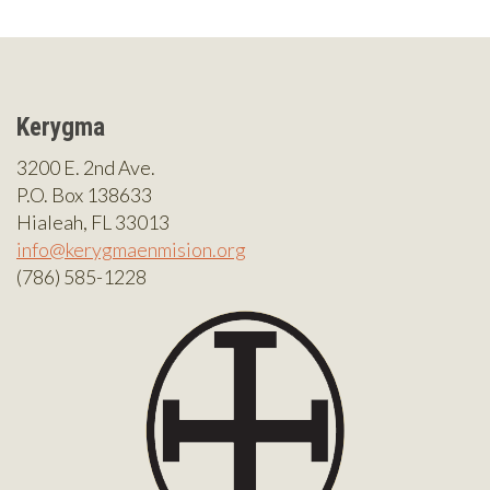
Kerygma
3200 E. 2nd Ave.
P.O. Box 138633
Hialeah, FL 33013
info@kerygmaenmision.org
(786) 585-1228